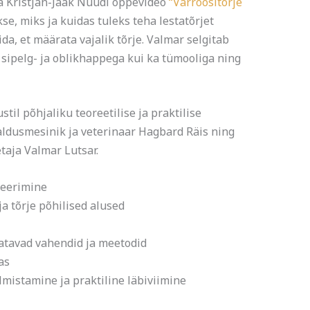
ja Kristjan-Jaak Nuudi õppevideo
“Varroositõrje
kse, miks ja kuidas tuleks teha lestatõrjet
da, et määrata vajalik tõrje. Valmar selgitab
nii sipelg- ja oblikhappega kui ka tümooliga ning
stil põhjaliku teoreetilise ja praktilise
saldusmesinik ja veterinaar Hagbard Räis ning
taja Valmar Lutsar.
reerimine
a tõrje põhilised alused
atavad vahendid ja meetodid
as
mistamine ja praktiline läbiviimine