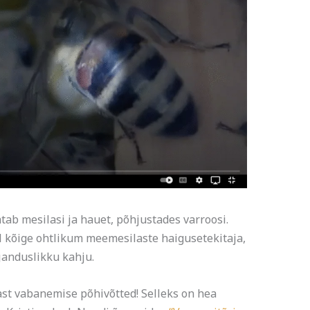
atab mesilasi ja hauet, põhjustades varroosi.
 kõige ohtlikum meemesilaste haigusetekitaja,
janduslikku kahju.
ast vabanemise põhivõtted! Selleks on hea