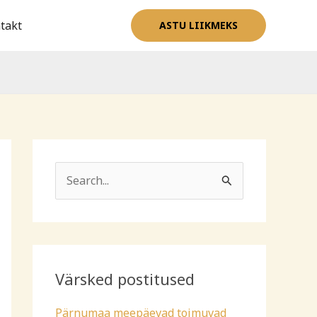
takt
ASTU LIIKMEKS
S
e
a
r
c
Värsked postitused
h
Pärnumaa meepäevad toimuvad