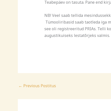
Teabepäev on tasuta. Pane end kir
NB! Veel saab tellida mesindusse
Tümooliribasid saab taotleda iga me
see oli registreeritud PRIAs. Telli 
augustikuiseks lestatõrjeks valmis.
←
Previous Postitus