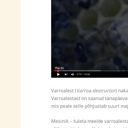
Varroalest (
Varroa destructor
) nak
Varroalestast on saanud tänapäeval
mis peale selle põhjustab suurt ma
Mesinik – tuleta meelde varroalest