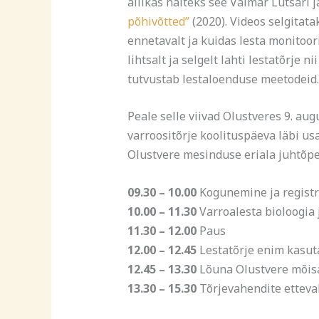
allikas näiteks see Valmar Lutsari 
põhivõtted”
(2020). Videos selgitata
ennetavalt ja kuidas lesta monitoori
lihtsalt ja selgelt lahti lestatõrje 
tutvustab lestaloenduse meetodeid.
Peale selle viivad Olustveres 9. augu
varroositõrje koolituspäeva läbi u
Olustvere mesinduse eriala juhtõpe
09.30 – 10.00
Kogunemine ja regist
10.00 – 11.30
Varroalesta bioloogia j
11.30 – 12.00
Paus
12.00 – 12.45
Lestatõrje enim kasut
12.45 – 13.30
Lõuna Olustvere mõis
13.30 – 15.30
Tõrjevahendite etteval