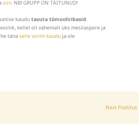
ja
siin
. NB! GRUPP ON TÄITUNUD!
kkumise kaudu
tasuta tümooliribasid
.
sinik, kellel oli vähemalt üks mesilaspere ja
kohe täna
selle vormi kaudu
ja ole
Next Postitus