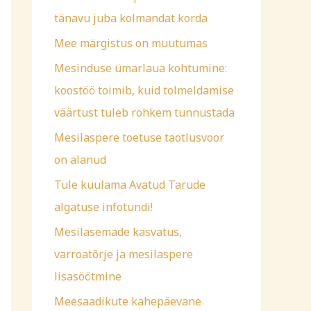
f
tänavu juba kolmandat korda
o
Mee märgistus on muutumas
r
Mesinduse ümarlaua kohtumine:
:
koostöö toimib, kuid tolmeldamise
väärtust tuleb rohkem tunnustada
Mesilaspere toetuse taotlusvoor
on alanud
Tule kuulama Avatud Tarude
algatuse infotundi!
Mesilasemade kasvatus,
varroatõrje ja mesilaspere
lisasöötmine
Meesaadikute kahepäevane