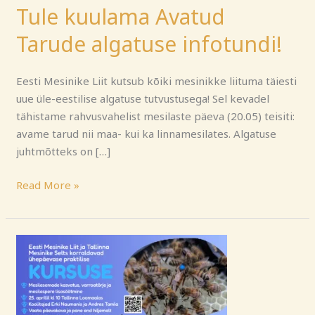
Tule kuulama Avatud
Tarude algatuse infotundi!
Eesti Mesinike Liit kutsub kõiki mesinikke liituma täiesti
uue üle-eestilise algatuse tutvustusega! Sel kevadel
tähistame rahvusvahelist mesilaste päeva (20.05) teisiti:
avame tarud nii maa- kui ka linnamesilates. Algatuse
juhtmõtteks on […]
Read More »
Mesilasemade
kasvatus,
varroatõrje
ja
mesilaspere