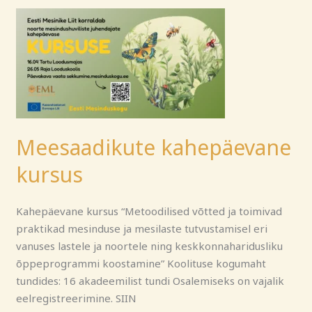
Meesaadikute
kahepäevane
kursus
Meesaadikute kahepäevane
kursus
Kahepäevane kursus “Metoodilised võtted ja toimivad
praktikad mesinduse ja mesilaste tutvustamisel eri
vanuses lastele ja noortele ning keskkonnaharidusliku
õppeprogrammi koostamine” Koolituse kogumaht
tundides: 16 akadeemilist tundi Osalemiseks on vajalik
eelregistreerimine. SIIN