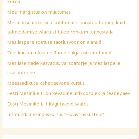
korda
o
Mee märgistus on muutumas
r
Mesinduse ümarlaua kohtumine: koostöö toimib, kuid
:
tolmeldamise väärtust tuleb rohkem tunnustada
Mesilaspere toetuse taotlusvoor on alanud
Tule kuulama Avatud Tarude algatuse infotundi!
Mesilasemade kasvatus, varroatõrje ja mesilaspere
lisasöötmine
Meesaadikute kahepäevane kursus
Eesti Mesinike Liidu kevadine üldkoosolek ja teabepäev
Eesti Mesinike Liit Kaguraadio saates
Infotund: mesinduskursus “Huvist oskusteni”