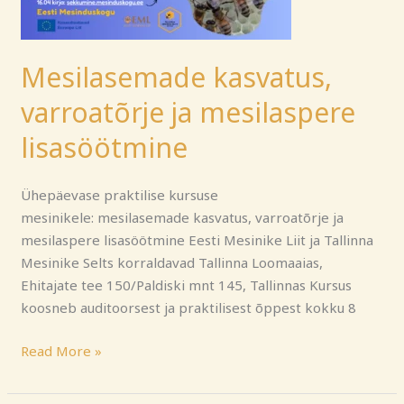
lisasöötmine
Mesilasemade kasvatus,
varroatõrje ja mesilaspere
lisasöötmine
Ühepäevase praktilise kursuse
mesinikele: mesilasemade kasvatus, varroatõrje ja
mesilaspere lisasöötmine Eesti Mesinike Liit ja Tallinna
Mesinike Selts korraldavad Tallinna Loomaaias,
Ehitajate tee 150/Paldiski mnt 145, Tallinnas Kursus
koosneb auditoorsest ja praktilisest õppest kokku 8
Read More »