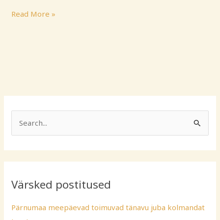
Read More »
S
e
a
r
Värsked postitused
c
h
Pärnumaa meepäevad toimuvad tänavu juba kolmandat
f