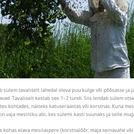
ülem tavaliselt lähedal oleva puu külge või põõsasse ja j
avad. Tavaliselt kestab see 1–2 tundi. Siis lendab sülem ot
 kohtades, näiteks katuseräästas või korstnas. Kuna mesi
n vaja mesiniku abi, kes sülemi kasti suunaks ja selle mug
s kohas elava mesilaspere (korstnalõõr; maja seinavahe või 