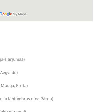
hja-Harjumaa)
Aegviidu)
, Muuga, Pirita)
n ja lähiümbrus ning Pärnu)
Saku piirkond)