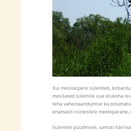
Kui mesilaspere sülemleb, kobardub s
mesilased sülemile uue elukoha lei
teha vahemaandumise ka ootamatutes
enamasti inimestele meelepärane, o
Sülemite püüdmisel, samuti häiriva