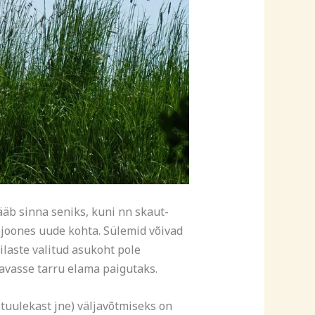
ääb sinna seniks, kuni nn skaut-
sejoones uude kohta. Sülemid võivad
laste valitud asukoht pole
avasse tarru elama paigutaks.
tuulekast jne) väljavõtmiseks on