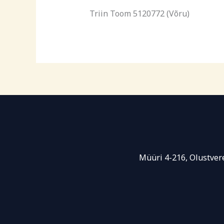
Triin Toom 5120772 (Võru)
Müüri 4-216, Olustvere