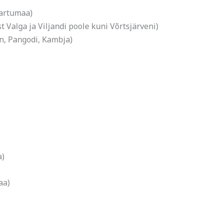
Tartumaa)
st Valga ja Viljandi poole kuni Võrtsjärveni)
n, Pangodi, Kambja)
a)
aa)