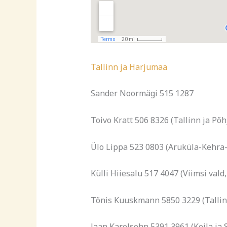
Tallinn ja Harjumaa
Sander Noormägi 515 1287
Toivo Kratt 506 8326 (Tallinn ja Põ
Ülo Lippa 523 0803 (Aruküla-Kehra-
Külli Hiiesalu 517 4047 (Viimsi vald
Tõnis Kuuskmann 5850 3229 (Tallin
Jaan Karelsohn 5391 3961 (Keila ja 