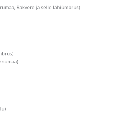
rumaa, Rakvere ja selle lähiümbrus)
mbrus)
ärnumaa)
lu)