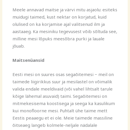
Meele annavad maitse ja värvi mitu asjaolu: esiteks
muidugi taimed, kust nektar on korjatud, kuid
olulised on ka korjamise ajal valitsenud ilm ja
aastaaeg. Ka mesiniku tegevusest võib sõltuda see,
milline mesi lõpuks meesõbra purki ja lauale
jõuab.
Maitsenüansid
Eesti mesi on suures osas segaõitemesi − meil on
taimede liigirikkus suur ja mesilastel on võimalik
valida endale meeldivaid (või vahel lihtsalt tarule
kõige lähemal asuvaid) taimi. Segaõitemesi on
mitmekesisema koostisega ja seega ka kasulikum
kui monofloorne mesi. Puhtalt ühe taime mett
Eestis peaaegu et ei ole. Meie taimede massiline
õitseaeg langeb kolmele-neljale nädalale