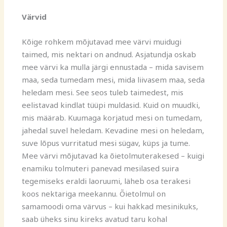
Värvid
Kõige rohkem mõjutavad mee värvi muidugi
taimed, mis nektari on andnud. Asjatundja oskab
mee värvi ka mulla järgi ennustada – mida savisem
maa, seda tumedam mesi, mida liivasem maa, seda
heledam mesi. See seos tuleb taimedest, mis
eelistavad kindlat tüüpi muldasid. Kuid on muudki,
mis määrab. Kuumaga korjatud mesi on tumedam,
jahedal suvel heledam. Kevadine mesi on heledam,
suve lõpus vurritatud mesi sügav, küps ja tume.
Mee värvi mõjutavad ka õietolmuterakesed – kuigi
enamiku tolmuteri panevad mesilased suira
tegemiseks eraldi laoruumi, läheb osa terakesi
koos nektariga meekannu. Õietolmul on
samamoodi oma värvus – kui hakkad mesinikuks,
saab üheks sinu kireks avatud taru kohal