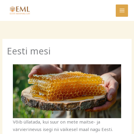
Skip
to
content
Eesti mesi
Võib üllatada, kui suur on mete maitse- ja
värvierinevus isegi nii väikesel maal nagu Eesti.