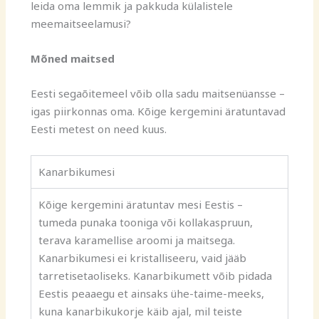
leida oma lemmik ja pakkuda külalistele
meemaitseelamusi?
Mõned maitsed
Eesti segaõitemeel võib olla sadu maitsenüansse –
igas piirkonnas oma. Kõige kergemini äratuntavad
Eesti metest on need kuus.
Kanarbikumesi
Kõige kergemini äratuntav mesi Eestis –
tumeda punaka tooniga või
kollakaspruun
,
terava
karamellise aroomi ja maitsega.
Kanarbikumesi ei kristalliseeru, vaid jääb
tarretisetaoliseks. Kanarbikumett võib pidada
Eestis peaaegu et ainsaks ühe-taime-meeks,
kuna kanarbikukorje käib ajal, mil teiste