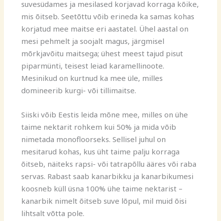
suvesüdames ja mesilased korjavad korraga kõike,
mis õitseb. Seetõttu võib erineda ka samas kohas
korjatud mee maitse eri aastatel. Ühel aastal on
mesi pehmelt ja soojalt magus, järgmisel
mõrkjavõitu maitsega; ühest meest tajud pisut
piparmünti, teisest leiad karamellinoote.
Mesinikud on kurtnud ka mee üle, milles
domineerib kurgi- või tillimaitse.
Siiski võib Eestis leida mõne mee, milles on ühe
taime nektarit rohkem kui 50% ja mida võib
nimetada monofloorseks. Sellisel juhul on
mesitarud kohas, kus üht taime palju korraga
õitseb, näiteks rapsi- või tatrapõllu ääres või raba
servas. Rabast saab kanarbikku ja kanarbikumesi
koosneb küll üsna 100% ühe taime nektarist –
kanarbik nimelt õitseb suve lõpul, mil muid õisi
lihtsalt võtta pole.