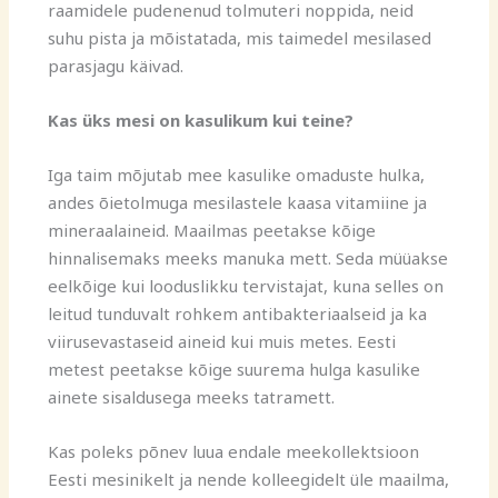
raamidele pudenenud tolmuteri noppida, neid
suhu pista ja mõistatada, mis taimedel mesilased
parasjagu käivad.
Kas üks mesi on kasulikum kui teine?
Iga taim mõjutab mee kasulike omaduste hulka,
andes õietolmuga mesilastele kaasa vitamiine ja
mineraalaineid. Maailmas peetakse kõige
hinnalisemaks meeks manuka mett. Seda müüakse
eelkõige kui looduslikku tervistajat, kuna selles on
leitud tunduvalt rohkem antibakteriaalseid ja ka
viirusevastaseid aineid kui muis metes. Eesti
metest peetakse kõige suurema hulga kasulike
ainete sisaldusega meeks tatramett.
Kas poleks põnev luua endale meekollektsioon
Eesti mesinikelt ja nende kolleegidelt üle maailma,