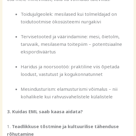
Toidujulgeolek: mesilased kui tolmeldajad on
toidutootmise ökosüsteemi nurgakivi
Tervisetooted ja väärindamine: mesi, õietolm,
taruvaik, mesilasema toitepiim – potentsiaalne
ekspordiväärtus
Haridus ja noorsootöö: praktiline viis õpetada
loodust, vastutust ja kogukonnatunnet
Mesindusturism: elamusturismi võimalus – nii
kohalikele kui rahvusvahelistele külalistele
3. Kuidas EML saab kaasa aidata?
1.
Teadlikkuse tõstmine ja kultuurilise tähenduse
rõhutamine