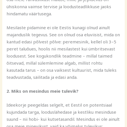
ühiskonna vaimse tervise ja loodusteadlikkuse jaoks
hindamatu väärtusega.
Mesilaste pidamine ei ole Eestis kunagi olnud ainult
majanduslik tegevus. See on olnud osa eluviisist, mida on
kantud edasi põlvest põlve: peremesinik, kellel oli 3–5
peret taluõues, hoolis nii mesilastest kui ümbritsevast
loodusest. See kogukondlik teadmine – millal taimed
õitsevad, millal sülemlemine algab, millist rohtu
kasutada tarus – on osa vaiksest kultuurist, mida tuleks
teadvustada, säilitada ja edasi anda.
2. Miks on mesindus meie tulevik?
Ideekorje peegeldas selgelt, et Eestil on potentsiaal
kujundada targa, looduslähedase ja kestliku mesinduse
suund – nii hobi- kui kutsetasandil. Mesindus ei ole ainult
osa meie minevikust, vaid ka võimalus tulevikus: