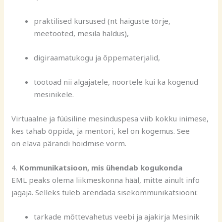
praktilised kursused (nt haiguste tõrje,
meetooted, mesila haldus),
digiraamatukogu ja õppematerjalid,
töötoad nii algajatele, noortele kui ka kogenud
mesinikele.
Virtuaalne ja füüsiline mesinduspesa viib kokku inimese,
kes tahab õppida, ja mentori, kel on kogemus. See
on elava pärandi hoidmise vorm.
4.
Kommunikatsioon, mis ühendab kogukonda
EML peaks olema liikmeskonna hääl, mitte ainult info
jagaja. Selleks tuleb arendada sisekommunikatsiooni:
tarkade mõttevahetus veebi ja ajakirja Mesinik