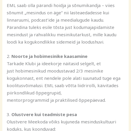
EML saab olla pärandi hoidja ja sõnumikandja – viies
sõnumit „mesindus on äge” nii lasteaedadesse kui
linnaruumi, podcast’ide ja meedialugude kaudu.
Pärandina tuleks esile tõsta just kodumajapidamiste
mesindust ja rahvalikku mesinikutarkust, mille kaudu
loodi ka kogukondlikke sidemeid ja loodushuvi.
2.
Noorte ja hobimesinike kaasamine
Tarkade Klubi ja ideekorje näitasid selgelt, et
just hobimesinikud moodustavad 2/3 mesinike
kogukonnast, ent nendele pole alati suunatud tuge ega
koolitusvõimalusi. EML saab võtta liidrirolli, käivitades
piirkondlikud õppegrupid,
mentorprogrammid ja praktilised õppepäevad.
3.
Olustvere kui teadmiste pesa
Olustvere Meekoda võiks kujuneda mesinduskultuuri
koduks, kus koonduvad: