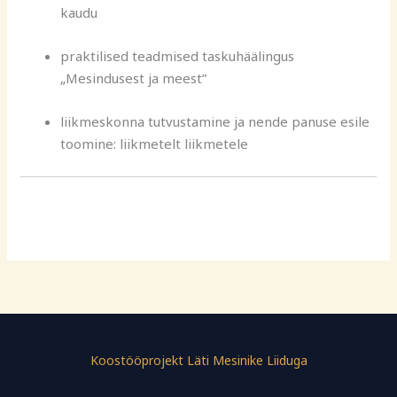
kaudu
praktilised teadmised taskuhäälingus
„Mesindusest ja meest”
liikmeskonna tutvustamine ja nende panuse esile
toomine: liikmetelt liikmetele
Koostööprojekt Läti Mesinike Liiduga