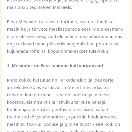
mais 2025 tegi Helen Michaels.
Eesti Mesinike Liit seisab tarkade, vastutustundlike
mesinike ja tervete mesilasperede eest. Meie eesmärk
ei ole üksnes mesi, vaid elujõuline mesinduskultuur, mis
on juurdunud meie pärandis ning millel on potentsiaal
kujundada rohelist, kogukonnakeskset tulevikku.
1. Mesindus on Eesti vaimne kultuuripärand
Meie kokku kutsutud nn Tarkade Klubi ja ideekorje
aruteludes kõlas korduvalt mõte, et mesindus on
rohkem kui tootmine – see on looduse ja inimese
koostöö, elamise viis ja rahuliku tarkuse kandja.
Kodumajapidamistes peetavad mesilased, vanad
teadmised tõrjevahenditest ja perede hooldamisest,
mesiniku töö kui looduse jälgimise kunst – see kõik on
osa meie rahvuslikust mälust, mille järjepidevus on