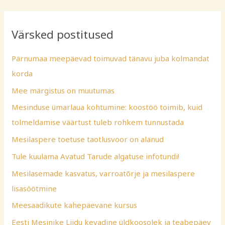
a
r
Värsked postitused
c
h
Pärnumaa meepäevad toimuvad tänavu juba kolmandat
f
korda
o
Mee märgistus on muutumas
r
Mesinduse ümarlaua kohtumine: koostöö toimib, kuid
:
tolmeldamise väärtust tuleb rohkem tunnustada
Mesilaspere toetuse taotlusvoor on alanud
Tule kuulama Avatud Tarude algatuse infotundi!
Mesilasemade kasvatus, varroatõrje ja mesilaspere
lisasöötmine
Meesaadikute kahepäevane kursus
Eesti Mesinike Liidu kevadine üldkoosolek ja teabepäev