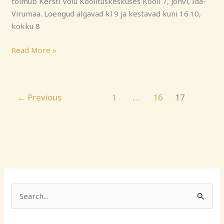
toimub Kersti Võlu Koolituskeskuses Kooli 7, Jõhvi, Ida-
Virumaa. Loengud algavad kl 9 ja kestavad kuni 16.10,
kokku 8
Read More »
←
Previous
1
…
16
17
S
e