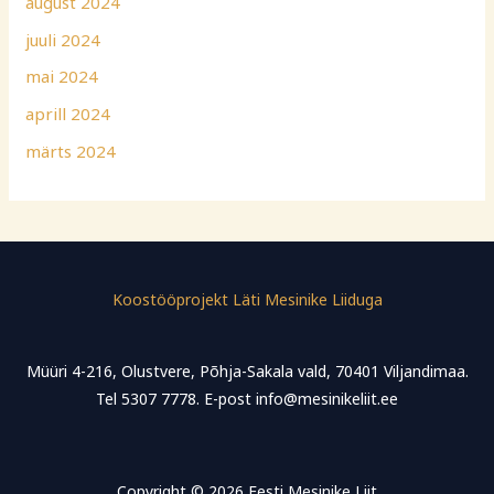
august 2024
juuli 2024
mai 2024
aprill 2024
märts 2024
Koostööprojekt Läti Mesinike Liiduga
Müüri 4-216, Olustvere, Põhja-Sakala vald, 70401 Viljandimaa.
Tel 5307 7778. E-post info@mesinikeliit.ee
Copyright © 2026 Eesti Mesinike Liit