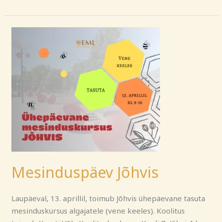
Mesinduspäev
Jõhvis
Mesinduspäev Jõhvis
Laupäeval, 13. aprillil, toimub Jõhvis ühepäevane tasuta
mesinduskursus algajatele (vene keeles). Koolitus