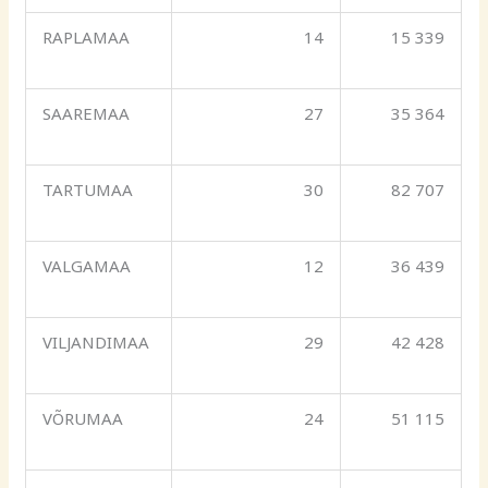
RAPLAMAA
14
15 339
SAAREMAA
27
35 364
TARTUMAA
30
82 707
VALGAMAA
12
36 439
VILJANDIMAA
29
42 428
VÕRUMAA
24
51 115