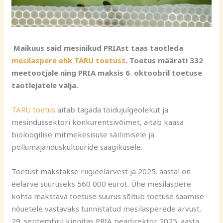
Maikuus said mesinikud PRIAst taas taotleda
mesilaspere ehk TARU toetust
. Toetus määrati 332
meetootjale ning PRIA maksis 6. oktoobril toetuse
taotlejatele välja.
TARU toetus
aitab tagada toidujulgeolekut ja
mesindussektori konkurentsivõimet, aitab kaasa
bioloogilise mitmekesisuse säilimisele ja
põllumajanduskultuuride saagikusele.
Toetust makstakse riigieelarvest ja 2025. aastal on
eelarve suuruseks 560 000 eurot. Ühe mesilaspere
kohta makstava toetuse suurus sõltub toetuse saamise
nõuetele vastavaks tunnistatud mesilasperede arvust.
29. septembril kinnitas PRIA peadirektor 2025. aasta