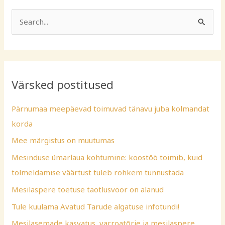
S
e
a
r
Värsked postitused
c
h
Pärnumaa meepäevad toimuvad tänavu juba kolmandat
f
korda
o
Mee märgistus on muutumas
r
Mesinduse ümarlaua kohtumine: koostöö toimib, kuid
:
tolmeldamise väärtust tuleb rohkem tunnustada
Mesilaspere toetuse taotlusvoor on alanud
Tule kuulama Avatud Tarude algatuse infotundi!
Mesilasemade kasvatus, varroatõrje ja mesilaspere