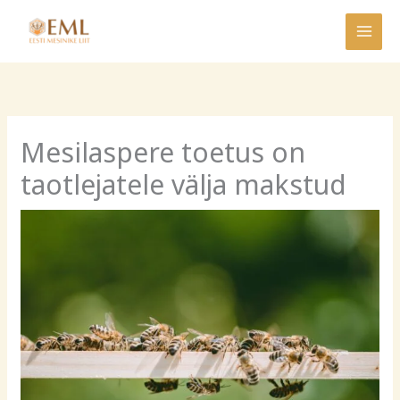
Skip
to
content
Mesilaspere toetus on
taotlejatele välja makstud