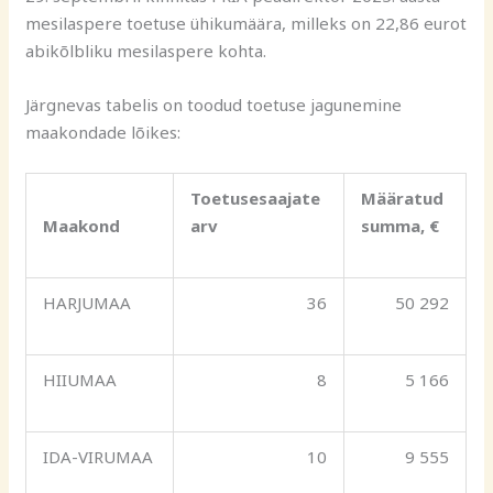
mesilaspere toetuse ühikumäära, milleks on 22,86 eurot
abikõlbliku mesilaspere kohta.
Järgnevas tabelis on toodud toetuse jagunemine
maakondade lõikes:
Toetusesaajate
Määratud
Maakond
arv
summa, €
HARJUMAA
36
50 292
HIIUMAA
8
5 166
IDA-VIRUMAA
10
9 555