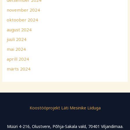
detsember 2024
november 2024
oktoober 2024
august 2024
juuli 2024
mai 2024
aprill 2024
märts 2024
Koostööprojekt Läti Mesinike Liiduga
Müüri 4-216, Olustvere, Põhja-Sakala vald, 70401 Viljandimaa.