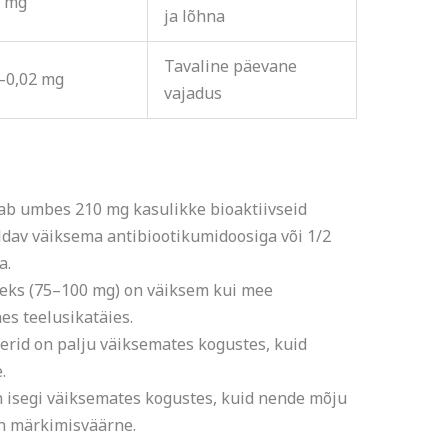
1 mg
ja lõhna
Tavaline päevane
–0,02 mg
vajadus
dab umbes 210 mg kasulikke bioaktiivseid
eldav väiksema antibiootikumidoosiga või 1/2
a.
seks (75–100 mg) on väiksem kui mee
es teelusikatäies.
erid on palju väiksemates kogustes, kuid
.
 on isegi väiksemates kogustes, kuid nende mõju
on märkimisväärne.