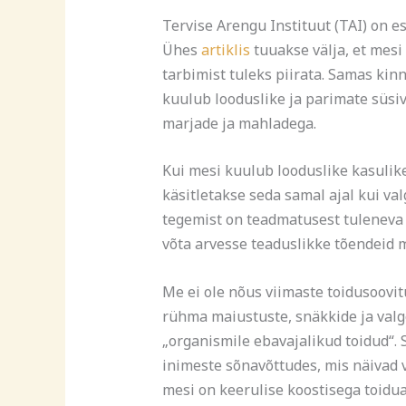
Tervise Arengu Instituut (TAI) on 
Ühes
artiklis
tuuakse välja, et mesi
tarbimist tuleks piirata. Samas kin
kuulub looduslike ja parimate süsiv
marjade ja mahladega.
Kui mesi kuulub looduslike kasulike
käsitletakse seda samal ajal kui va
tegemist on teadmatusest tuleneva 
võta arvesse teaduslikke tõendeid 
Me ei ole nõus viimaste toidusoovi
rühma maiustuste, snäkkide ja val
„organismile ebavajalikud toidud“
inimeste sõnavõttudes, mis näivad 
mesi on keerulise koostisega toidua