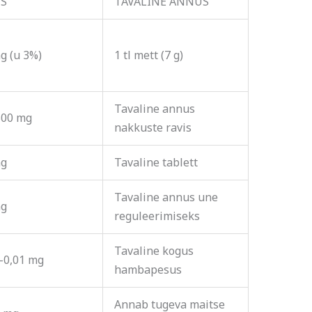
S
TAVALINE ANNUS
g (u 3%)
1 tl mett (7 g)
Tavaline annus
500 mg
nakkuste ravis
mg
Tavaline tablett
Tavaline annus une
mg
reguleerimiseks
Tavaline kogus
–0,01 mg
hambapesus
Annab tugeva maitse