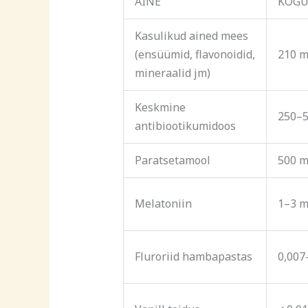
AINE
KOGU
Kasulikud ained mees
(ensüümid, flavonoidid,
210 m
mineraalid jm)
Keskmine
250–
antibiootikumidoos
Paratsetamool
500 
Melatoniin
1–3 
Fluroriid hambapastas
0,007