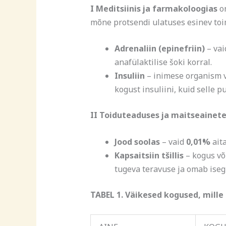
I Meditsiinis ja farmakoloogias
on
mõne protsendi ulatuses esinev to
Adrenaliin (epinefriin)
– vai
anafülaktilise šoki korral.
Insuliin
– inimese organism 
kogust insuliini, kuid selle p
II Toiduteaduses ja maitseainet
Jood soolas
– vaid
0,01%
ait
Kapsaitsiin
tšillis
– kogus või
tugeva teravuse ja omab isegi
TABEL 1. Väikesed kogused, mille 