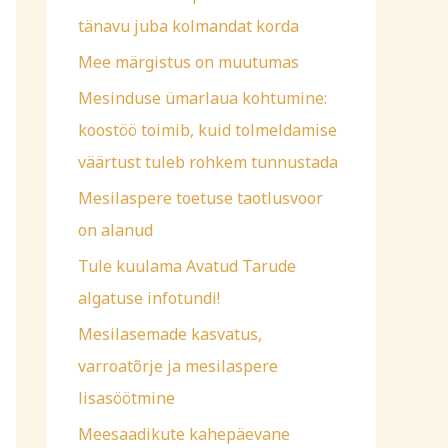
f
tänavu juba kolmandat korda
o
Mee märgistus on muutumas
r
Mesinduse ümarlaua kohtumine:
:
koostöö toimib, kuid tolmeldamise
väärtust tuleb rohkem tunnustada
Mesilaspere toetuse taotlusvoor
on alanud
Tule kuulama Avatud Tarude
algatuse infotundi!
Mesilasemade kasvatus,
varroatõrje ja mesilaspere
lisasöötmine
Meesaadikute kahepäevane