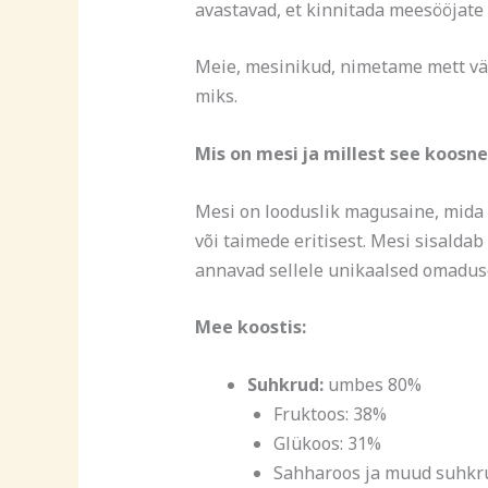
avastavad, et kinnitada meesööjate
Meie, mesinikud, nimetame mett vää
miks.
Mis on mesi ja millest see koosn
Mesi on looduslik magusaine, mida 
või taimede eritisest. Mesi sisaldab
annavad sellele unikaalsed omadus
Mee koostis:
Suhkrud:
umbes 80%
Fruktoos: 38%
Glükoos: 31%
Sahharoos ja muud suhkr