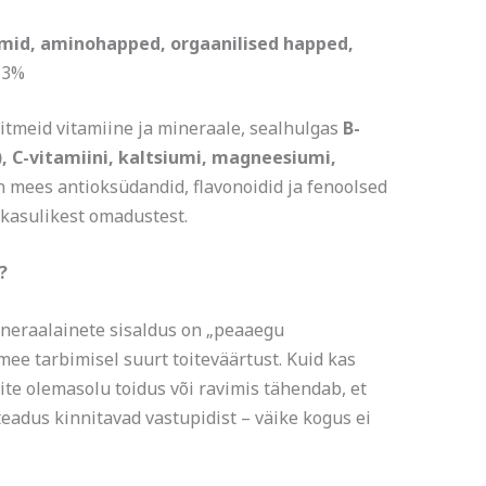
id, aminohapped, orgaanilised happed,
 3%
itmeid vitamiine ja mineraale, sealhulgas
B-
6), C-vitamiini, kaltsiumi, magneesiumi,
on mees antioksüdandid, flavonoidid ja fenoolsed
 kasulikest omadustest.
?
mineraalainete sisaldus on „peaaegu
mee tarbimisel suurt toiteväärtust. Kuid kas
te olemasolu toidus või ravimis tähendab, et
teadus kinnitavad vastupidist – väike kogus ei