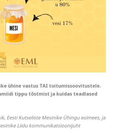
ike ühine vastus TAI toitumissoovitustele.
amiidi tippu tõstmist ja kuidas teadlased
ik, Eesti Kutseliste Mesinike Ühingu esimees, ja
 Mesinike Liidu kommunikatsioonijuht