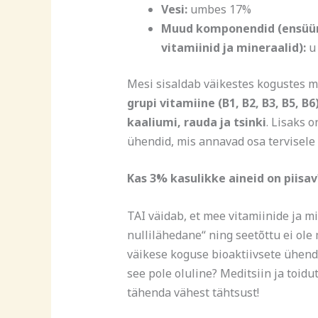
Vesi:
umbes 17%
Muud komponendid (ensüüm
vitamiinid ja mineraalid):
u
Mesi sisaldab väikestes kogustes m
grupi vitamiine (B1, B2, B3, B5, B
kaaliumi, rauda ja tsinki
. Lisaks 
ühendid, mis annavad osa tervisele
Kas 3% kasulikke aineid on piisav
TAI väidab, et mee vitamiinide ja 
nullilähedane“ ning seetõttu ei ole 
väikese koguse bioaktiivsete ühendi
see pole oluline? Meditsiin ja toidu
tähenda vähest tähtsust!