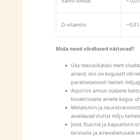
Vanill toidus
< 0,0
D-vitamiin
~0,01
Mida need võrdlused näitavad?
Üks teelusikatäis mett sisal
aineid, mis on koguselt võrr
paratsetamooli tableti mõjug
Aspiriini annus südame kait
bioaktiivsete ainete kogus üh
Melatoniin ja neurotransmitt
avaldavad olulist mõju kehale
Jood, fluoriid ja kapsaitsiin
tervisele ja ainevahetusele 