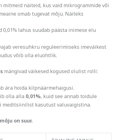
 mitmeid näiteid, kus vaid mikrogrammide või
imeaine omab tugevat mõju. Näiteks
d 0,01% lahus suudab päästa inimese elu
vajab veresuhkru reguleerimiseks imeväikest
uudus võib olla eluohtlik.
es
mängivad väikesed kogused olulist rolli:
ab ära hoida kilpnäärmehaigusi.
b olla alla
0,01%
, kuid see annab toidule
 meditsiinilist kasutust valuvaigistina.
mõju on suur.