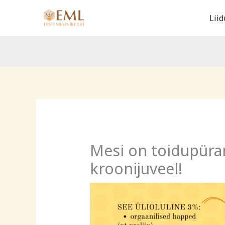
Skip
Liid
to
content
Mesi on toidupüram
kroonijuveel!