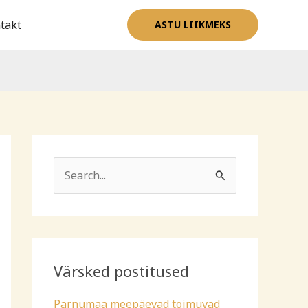
takt
ASTU LIIKMEKS
S
e
a
r
c
Värsked postitused
h
Pärnumaa meepäevad toimuvad