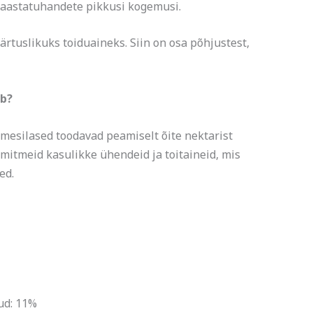
 aastatuhandete pikkusi kogemusi.
rtuslikuks toiduaineks. Siin on osa põhjustest,
eb?
mesilased toodavad peamiselt õite nektarist
 mitmeid kasulikke ühendeid ja toitaineid, mis
ed.
ud: 11%