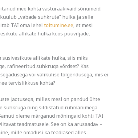
esitanud mee kohta vasturääkivaid sõnumeid.
 kuulub „vabade suhkrute“ hulka ja selle
nitab TAI oma lehel
toitumine.ee
, et mesi
esikute allikate hulka koos puuviljade,
 süsivesikute allikate hulka, siis miks
lge, rafineeritud suhkruga võrdset? Kas
segadusega või valikulise tõlgendusega, mis ei
mee tervislikkuse kohta?
tuste jaotusega, milles mesi on pandud ühte
ge suhkruga ning sildistatud rühmanimega
. Samuti oleme märganud mõningaid kohti TAI
viitavat teadmatusele. See on ka arusaadav –
ine, mille omadusi ka teadlased alles