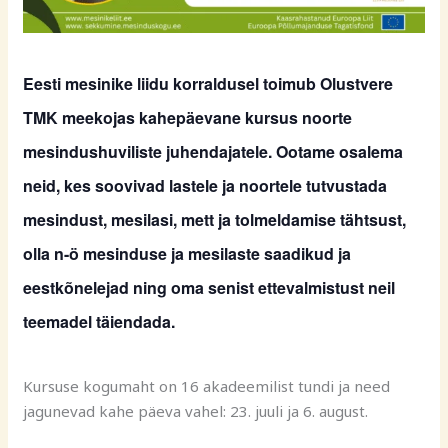
Eesti mesinike liidu korraldusel toimub Olustvere
TMK meekojas
kahepäevane kursus noorte
mesindushuviliste juhendajatele
. Ootame osalema
neid, kes soovivad lastele ja noortele tutvustada
mesindust, mesilasi, mett ja tolmeldamise tähtsust,
olla n-ö mesinduse ja mesilaste saadikud ja
eestkõnelejad ning oma senist ettevalmistust neil
teemadel täiendada.
Kursuse kogumaht on 16 akadeemilist tundi ja need
jagunevad kahe päeva vahel: 23. juuli ja 6. august.