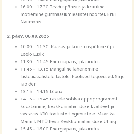
16.00 – 17.30 Teaduspõhisus ja kriitiline
mõtlemine gümnaasiumiealistel noortel. Erki
Naumanis
2. päev. 06.08.2025
10.00 – 11.30 Kaasav ja kogemuspõhine õpe.
Leelo Lusik
11.30 – 11.45 Energiapaus, jalasirutus
11.45 – 13.15 Mänguline lähenemine
lasteaiaealistele lastele. Käelised tegevused. Sirje
Mölder
13.15 – 14.15 Lõuna
14.15 – 15.45 Lastele sobiva õppeprogrammi
koostamine, keskkonnahariduse kvaliteet ja
vastavus KIKi toetuste tingimustele. Maarika
Männil, MTÜ Eesti Keskkonnahariduse Ühing
15.45 – 16.00 Energiapaus, jalasirutus