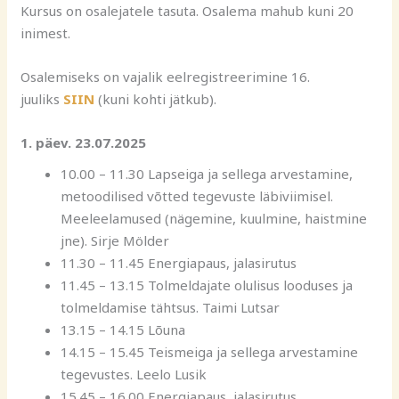
Kursus on osalejatele tasuta. Osalema mahub kuni 20
inimest.
Osalemiseks on vajalik eelregistreerimine 16.
juuliks
SIIN
(kuni kohti jätkub).
1. päev. 23.07.2025
10.00 – 11.30 Lapseiga ja sellega arvestamine,
metoodilised võtted tegevuste läbiviimisel.
Meeleelamused (nägemine, kuulmine, haistmine
jne). Sirje Mölder
11.30 – 11.45 Energiapaus, jalasirutus
11.45 – 13.15 Tolmeldajate olulisus looduses ja
tolmeldamise tähtsus. Taimi Lutsar
13.15 – 14.15 Lõuna
14.15 – 15.45 Teismeiga ja sellega arvestamine
tegevustes. Leelo Lusik
15.45 – 16.00 Energiapaus, jalasirutus