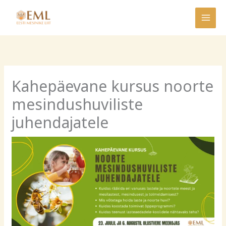
Skip
to
content
Kahepäevane kursus noorte
mesindushuviliste
juhendajatele