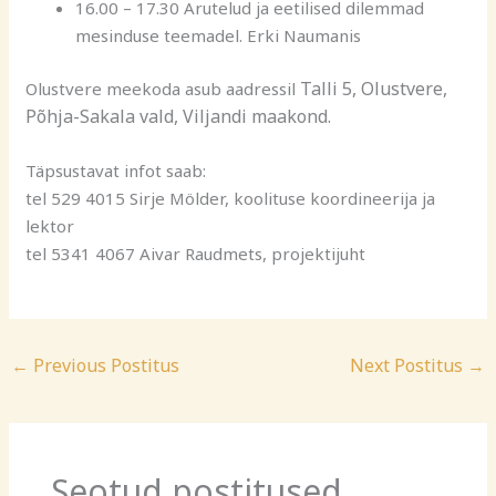
16.00 – 17.30 Arutelud ja eetilised dilemmad
mesinduse teemadel. Erki Naumanis
Talli 5,
Olustvere,
Olustvere meekoda asub aadressil
Põhja-Sakala vald, Viljandi maakond.
Täpsustavat infot saab:
tel 529 4015 Sirje Mölder, koolituse koordineerija ja
lektor
tel 5341 4067 Aivar Raudmets, projektijuht
←
Previous Postitus
Next Postitus
→
Seotud postitused