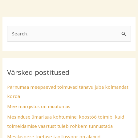
S
e
a
r
Värsked postitused
c
h
Pärnumaa meepäevad toimuvad tänavu juba kolmandat
f
korda
o
Mee märgistus on muutumas
r
Mesinduse ümarlaua kohtumine: koostöö toimib, kuid
:
tolmeldamise väärtust tuleb rohkem tunnustada
Mesilaspere toetuse taotlusvoor on alanud