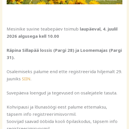
Mesinike suvine teabepäev toimub
laupäeval, 4. juulil
2026 algusega kell 10.00
Räpina
Sillapää lossis (Pargi 28) ja Loomemajas (Pargi
31).
Osalemiseks palume end ette registreerida hiljemalt 29.
juuniks
SIIN
.
Suvepäeva loengud ja tegevused on osalejatele tasuta.
Kohvipausi ja lõunasöögi eest palume ettemaksu,
täpsem info registreerimisvormil.
Soovijad saavad ööbida kooli õpilaskodus, täpsem info
registreerimisvormil.