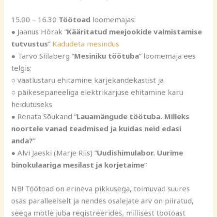
15.00 – 16.30
Töötoad
loomemajas:
● Jaanus Hõrak “
Kääritatud meejookide valmistamise
tutvustus
”
Kadudeta mesindus
● Tarvo Siilaberg “
Mesiniku töötuba
” loomemaja ees
telgis:
○ vaatlustaru ehitamine kärjekandekastist ja
○ päikesepaneeliga elektrikarjuse ehitamine karu
heidutuseks
● Renata Sõukand “
Lauamängude töötuba. Milleks
noortele vanad teadmised ja
kuidas neid edasi
anda?
”
● Alvi Jaeski (Marje Riis) “
Uudishimulabor. Uurime
binokulaariga mesilast ja
korjetaime
”
NB! Töötoad on erineva pikkusega, toimuvad suures
osas paralleelselt ja nendes osalejate arv on piiratud,
seega mõtle juba registreerides, millisest töötoast