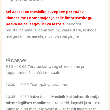
Sel aastal on mesinike suvepäev perepäev.
Planeerime Loomemajas ja selle ümbruses
kogu
päeva vältel tegevusi ka lastele
: paberist
meisterdamine ja joonistamine, vaatlustaru, leskede
märgistamine, aaretejaht mõisapargis jne.
PÄEVAKAVA
9.30 – 10.00 Tervituskohv, registreerimine ja
kogunemine Sillapää lossi saali.
10.00 – 10.05 Teabepäeva avamine.
10.05 – 10.50 Raivo Kalle
“Mesinik kui kultuurikandja
mitmeliigilises maailmas”
. Mõtteid, lugusid ja arutelu
inimese ning mesilase vastastikusest kujundamisest.