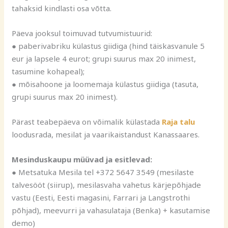
tahaksid kindlasti osa võtta.
Päeva jooksul toimuvad tutvumistuurid:
● paberivabriku külastus giidiga (hind täiskasvanule 5
eur ja lapsele 4 eurot; grupi suurus max 20 inimest,
tasumine kohapeal);
● mõisahoone ja loomemaja külastus giidiga (tasuta,
grupi suurus max 20 inimest).
Pärast teabepäeva on võimalik külastada
Raja talu
loodusrada, mesilat ja vaarikaistandust Kanassaares.
Mesinduskaupu müüvad ja esitlevad:
● Metsatuka Mesila tel +372 5647 3549 (mesilaste
talvesööt (siirup), mesilasvaha vahetus kärjepõhjade
vastu (Eesti, Eesti magasini, Farrari ja Langstrothi
põhjad), meevurri ja vahasulataja (Benka) + kasutamise
demo)