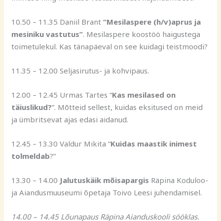
10.50 – 11.35 Daniil Brant
“Mesilaspere (h/v)aprus ja
mesiniku vastutus”
. Mesilaspere koostöö haigustega
toimetulekul. Kas tänapäeval on see kuidagi teistmoodi?
11.35 – 12.00 Seljasirutus- ja kohvipaus.
12.00 – 12.45 Urmas Tartes “
Kas mesilased on
täiuslikud?
”. Mõtteid sellest, kuidas eksitused on meid
ja ümbritsevat ajas edasi aidanud.
12.45 – 13.30 Valdur Mikita “
Kuidas maastik inimest
tolmeldab
?”
13.30 – 14.00
Jalutuskäik mõisapargis
Räpina Koduloo-
ja Aiandusmuuseumi õpetaja Toivo Leesi juhendamisel.
14.00 – 14.45 Lõunapaus Räpina Aianduskooli sööklas.