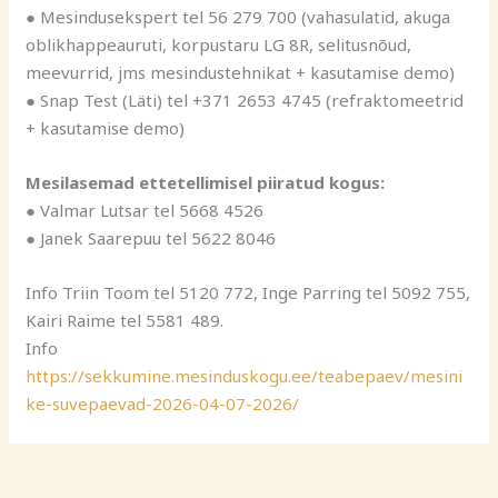
● Mesindusekspert tel 56 279 700 (vahasulatid, akuga
oblikhappeauruti, korpustaru LG 8R, selitusnõud,
meevurrid, jms mesindustehnikat + kasutamise demo)
● Snap Test (Läti) tel +371 2653 4745 (refraktomeetrid
+ kasutamise demo)
Mesilasemad ettetellimisel piiratud kogus:
● Valmar Lutsar tel 5668 4526
● Janek Saarepuu tel 5622 8046
Info Triin Toom tel 5120 772, Inge Parring tel 5092 755,
Kairi Raime tel 5581 489.
Info
https://sekkumine.mesinduskogu.ee/teabepaev/mesini
ke-suvepaevad-2026-04-07-2026/