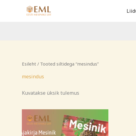
Skip
Liid
to
content
Esileht
/ Tooted siltidega “mesindus”
mesindus
Kuvatakse üksik tulemus