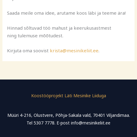
Saada meile oma idee, arutame koos läbi ja teeme ära!
Hinnad sõltuvad töö mahust ja keerukusastmest
ning tulemuse mõõtudest.
Kirjuta oma soovist
krista@mesinikeliit.ee
.
Koostööprojekt Läti Mesinike Liiduga
Müüri 4-216, Olustvere, Põhja-Sakala vald, 70401 Viljandimaa.
Tel 5307 7778. E-post info@mesinikeliit.ee