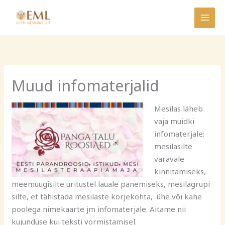
Skip
to
content
Muud infomaterjalid
Mesilas läheb
vaja muidki
infomaterjale:
mesilasilte
väravale
kinnitamiseks,
meemüügisilte üritustel lauale panemiseks, mesilagrupi
silte, et tähistada mesilaste korjekohta, ühe või kahe
poolega nimekaarte jm infomaterjale. Aitame nii
kujunduse kui teksti vormistamisel.