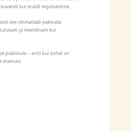
 kuvandi kui eraldi tegutsemine.
 sest see võimaldab pakkuda
 tulusam ja meeldivam kui
 publikule – eriti kui kohal on
t elamust.