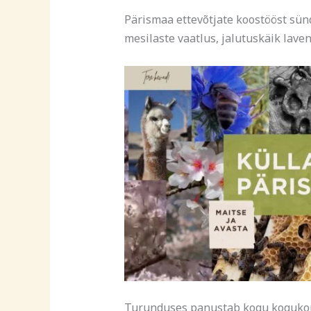
Pärismaa ettevõtjate koostööst sün
mesilaste vaatlus, jalutuskäik lav
Turunduses panustab kogu kogukond 