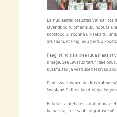
Läinud aastal otsustas Valmar ots
lavendlipõllu omanikud, hobutaluni
koostööd piirkonna ühiseks turund
arusaam, et kõigi edu peitub koostö
Peagi sündis ka idee luua klaasist v
ilmaga. See „avatud taru” idee osut
küsimused ja vestlused tekivad spo
Peale vaatlustaru pakkus Valmar või
šokolaad. Selline käed-külge kogemu
Et külastajatel oleks alati mugav, e
ka parkla, kust saab jalgrataste või