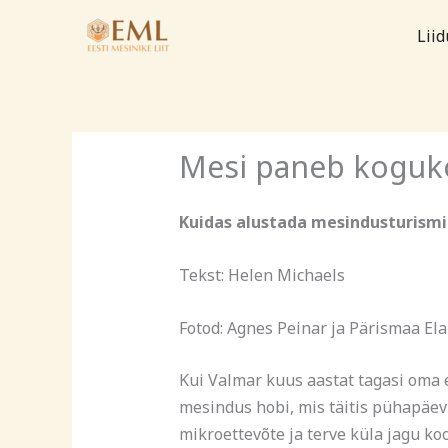
Skip
Liid
to
content
Mesi paneb koguk
Kuidas alustada mesindusturismig
Tekst: Helen Michaels
Fotod: Agnes Peinar ja Pärismaa El
Kui Valmar kuus aastat tagasi oma 
mesindus hobi, mis täitis pühapäev
mikroettevõte ja terve küla jagu k