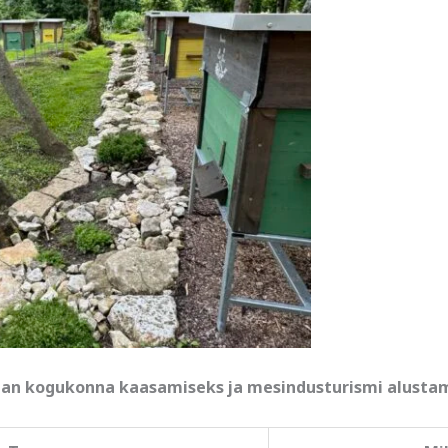
an kogukonna kaasamiseks ja mesindusturismi alustam