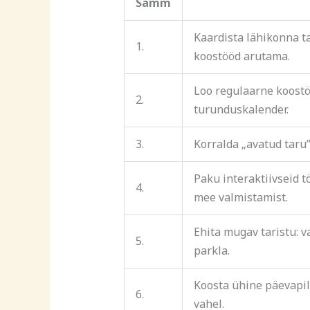
Samm
Kaardista lähikonna ta
1.
koostööd arutama.
Loo regulaarne koostö
2.
turunduskalender.
3.
Korralda „avatud taru
Paku interaktiivseid t
4.
mee valmistamist.
Ehita mugav taristu: v
5.
parkla.
Koosta ühine päevapil
6.
vahel.