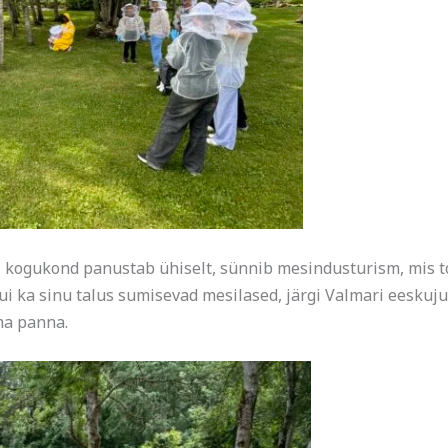
 kogukond panustab ühiselt, sünnib mesindusturism, mis too
 Kui ka sinu talus sumisevad mesilased, järgi Valmari eesku
ma panna.