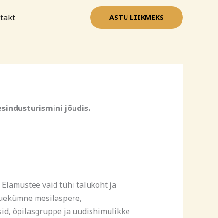
takt
ASTU LIIKMEKS
sindusturismini jõudis.
Elamustee vaid tühi talukoht ja
kuuekümne mesilaspere,
sid, õpilasgruppe ja uudishimulikke