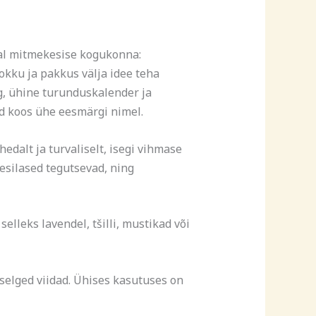
al mitmekesise kogukonna:
kku ja pakkus välja idee teha
, ühine turunduskalender ja
ad koos ühe eesmärgi nimel.
edalt ja turvaliselt, isegi vihmase
mesilased tegutsevad, ning
lleks lavendel, tšilli, mustikad või
a selged viidad. Ühises kasutuses on