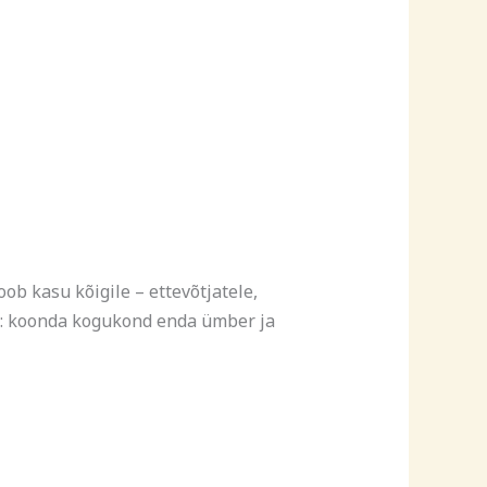
b kasu kõigile – ettevõtjatele,
ju: koonda kogukond enda ümber ja