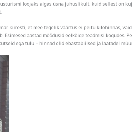
sturismi loojaks algas üsna juhuslikult, kuid sellest on k
.
r kiiresti, et mee tegelik väärtus ei peitu kilohinnas, vai
. Esimesed aastad möödusid eelkõige teadmisi kogudes. Pea
kutseid ega tulu – hinnad olid ebastabiilsed ja laatadel mü