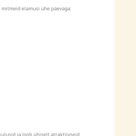
a mitmeid elamusi ühe päevaga:
usid ja loob ühiselt atraktiivseid