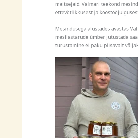
maitsejaid. Valmari teekond mesindu
ettevõtlikkusest ja koostööjulgusest
Mesindusega alustades avastas Valma
mesilastarude ümber jutustada saab
turustamine ei paku piisavalt välja