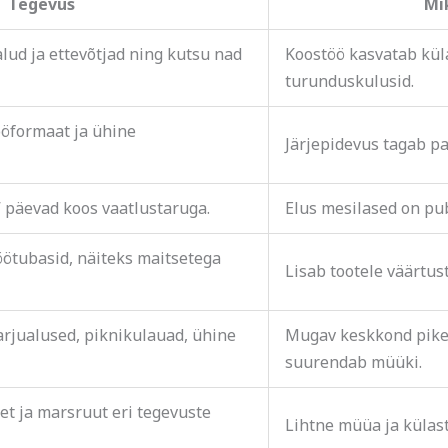
Tegevus
Mi
lud ja ettevõtjad ning kutsu nad
Koostöö kasvatab kül
turunduskulusid.
öformaat ja ühine
Järjepidevus tagab p
” päevad koos vaatlustaruga.
Elus mesilased on pub
öötubasid, näiteks maitsetega
Lisab tootele väärtus
arjualused, piknikulauad, ühine
Mugav keskkond pike
suurendab müüki.
et ja marsruut eri tegevuste
Lihtne müüa ja külast