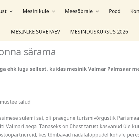
ust
Mesinikule
Meesõbrale
Pood
Kon
MESINIKE SUVEPÄEV
MESINDUSKURSUS 2026
onna särama
a ehk lugu sellest, kuidas mesinik Valmar Palmsaar me
amustee talud
esimese sülemi sai, oli praegune turismivõrgustik Pärismaa 
iti Valmari aega. Tänaseks on ühest tarust kasvanud üle 
oostööpartnereid, kes tõmbavad nädalalõppudel kohale pere