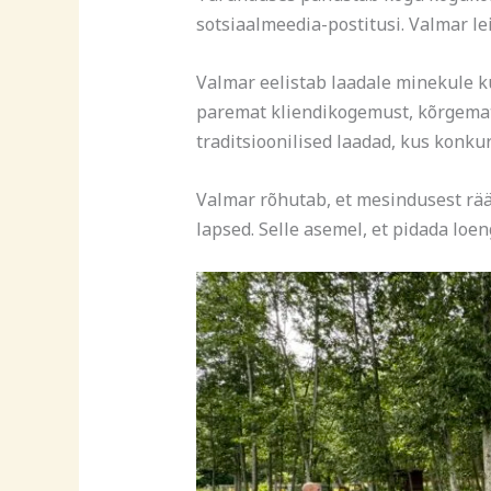
sotsiaalmeedia-postitusi. Valmar le
Valmar eelistab laadale minekule k
paremat kliendikogemust, kõrgemat 
traditsioonilised laadad, kus konku
Valmar rõhutab, et mesindusest rää
lapsed. Selle asemel, et pidada loen