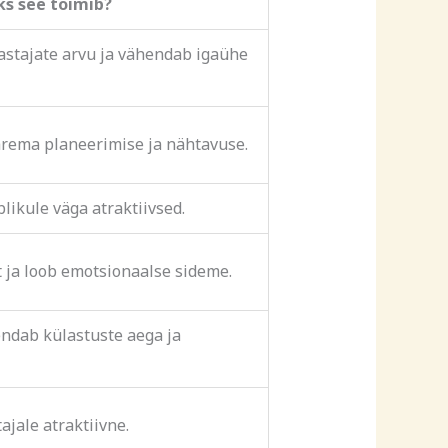
ks see toimib?
astajate arvu ja vähendab igaühe
arema planeerimise ja nähtavuse.
likule väga atraktiivsed.
t ja loob emotsionaalse sideme.
ndab külastuste aega ja
ajale atraktiivne.