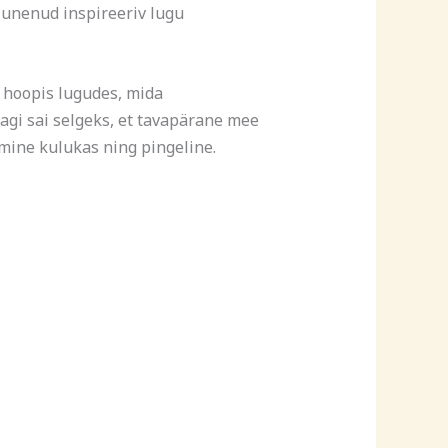
ujunenud inspireeriv lugu
d hoopis lugudes, mida
gi sai selgeks, et tavapärane mee
ümine kulukas ning pingeline.