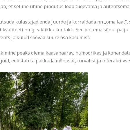
iab, et selline ühine pingutus loob tugevama ja autentsema
utsuda külastajad enda juurde ja korraldada nn „oma laat”,
kvaliteeti ning isiklikku kontakti. See on tema sõnul palju
rents ja kulud söövad suure osa kasumist.
kimine peaks olema kaasahaarav, humoorikas ja kohandatud
guid, eelistab ta pakkuda mõnusat, turvalist ja interaktiivse