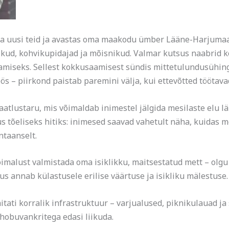
ida uusi teid ja avastas oma maakodu ümber Lääne-Harjuma
kud, kohvikupidajad ja mõisnikud. Valmar kutsus naabrid ko
amiseks. Sellest kokkusaamisest sündis mittetulundusühing
ös – piirkond paistab paremini välja, kui ettevõtted töötav
aatlustaru, mis võimaldab inimestel jälgida mesilaste elu läh
us tõeliseks hitiks: inimesed saavad vahetult näha, kuidas 
ntaanselt.
malust valmistada oma isiklikku, maitsestatud mett – olgu se
s annab külastusele erilise väärtuse ja isikliku mälestuse.
hitati korralik infrastruktuur – varjualused, piknikulauad j
 hobuvankritega edasi liikuda.