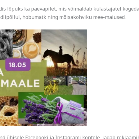
dis lõpuks ka päevapilet, mis võimaldab külastajatel koged
endlipõllul, hobumatk ning mõisakohviku mee-maiused.
ühisele Facebooki ja Instagrami kontole, jagab reklaamikul