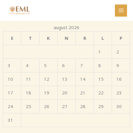
Skip
to
content
august 2026
E
T
K
N
R
L
P
1
2
3
4
5
6
7
8
9
10
11
12
13
14
15
16
17
18
19
20
21
22
23
24
25
26
27
28
29
30
31